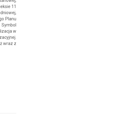
tanowej,
eksie 11
udniowej,
go Planu
. Symbol
lizacja w
acyjnej.
aż wraz z