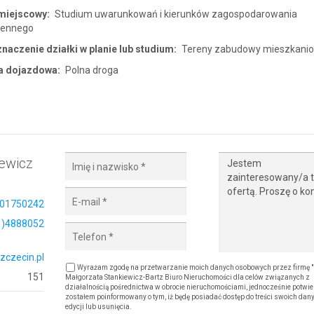
miejscowy:
Studium uwarunkowań i kierunków zagospodarowania
zennego
naczenie działki w planie lub studium:
Tereny zabudowy mieszkani
a dojazdowa:
Polna droga
ewicz
01750242
1)4888052
zczecin.pl
Wyrażam zgodę na przetwarzanie moich danych osobowych przez firmę "F
151
Małgorzata Stankiewicz-Bartz Biuro Nieruchomości dla celów związanych z
działalnością pośrednictwa w obrocie nieruchomościami, jednocześnie potwie
zostałem poinformowany o tym, iż będę posiadać dostęp do treści swoich dany
edycji lub usunięcia.