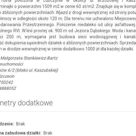
 rolna położona w Lubczynie w okolicy ul. Brzozowej i Kasz
inajki o powierzchni 1509 m2 w cenie 60 zł/m2. Znajduje się w kompl
o zbliżonych powierzchniach. Wjazd z drogi wewnętrznej od strony poł
ółnocy w odległości około 120 m. Dla terenu nie uchwalono Miejscowe
darowania Przestrzennego. Położenie niedaleko od ulicy asfaltowej
olnego RVI. W linii prostej ok. 900 m od Jeziora Dąbskiego. Woda i kana
ści 200 m, wymagana jest budowa sieci wodociągowej i kanaliz
ć dokupienia sąsiednich działek o zbliżonych powierzchniach. Sprzed
 w drodze wewnętrznej w cenie dodatkowo 1000 zł dla każdej działki.
 Małgorzata Stankiewicz-Bartz
ieruchomości
ików 6/2 (blisko ul. Kaszubskiej)
Szczecin
750242
4888052
metry dodatkowe
dzenie:
Brak
a zabudowa działki:
Brak