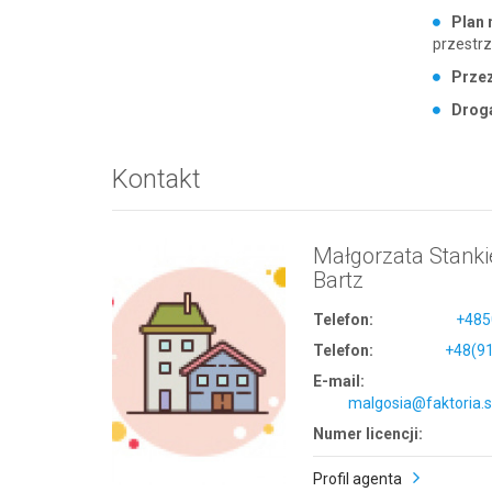
Plan 
przestr
Przez
Drog
Kontakt
Małgorzata Stanki
Bartz
Telefon:
+485
Telefon:
+48(9
E-mail:
malgosia@faktoria.s
Numer licencji:
Profil agenta