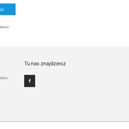
ość
 którym
Tu nas znajdziesz
wicz-