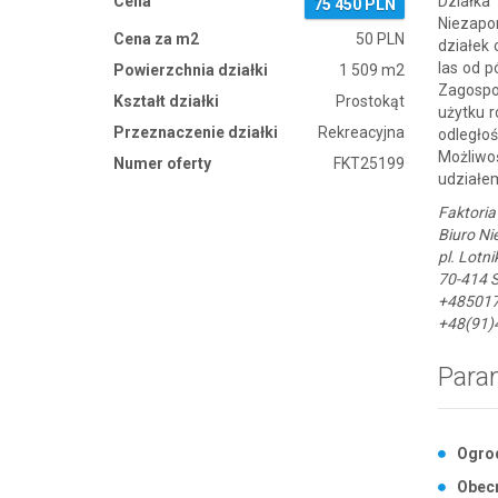
Cena
Działka
75 450 PLN
Niezapom
Cena za m2
50 PLN
działek 
las od p
Powierzchnia działki
1 509 m2
Zagospo
Kształt działki
Prostokąt
użytku r
Przeznaczenie działki
Rekreacyjna
odległo
Możliwoś
Numer oferty
FKT25199
udziałem
Faktoria
Biuro N
pl. Lotn
70-414 
+48501
+48(91)
Para
Ogro
Obecn