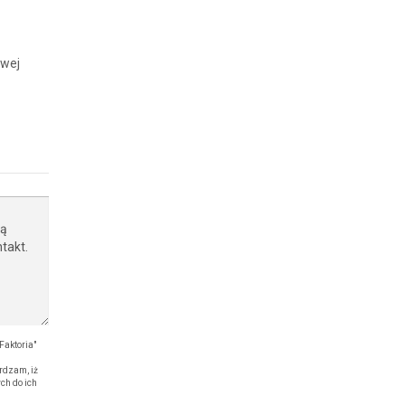
owej
aktoria"
rdzam, iż
ch do ich