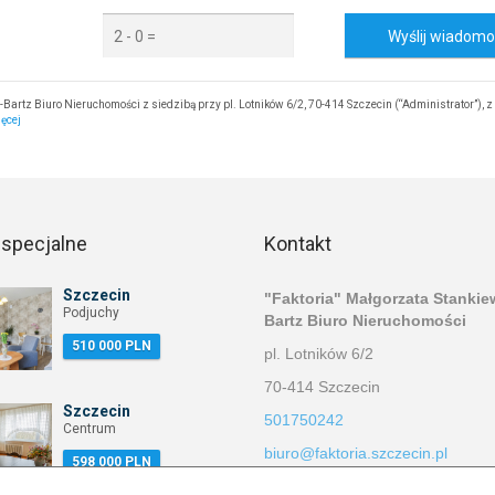
Wyślij wiadom
artz Biuro Nieruchomości z siedzibą przy pl. Lotników 6/2, 70-414 Szczecin (“Administrator”), z
ięcej
 specjalne
Kontakt
Szczecin
"Faktoria" Małgorzata Stankie
Podjuchy
Bartz Biuro Nieruchomości
510 000 PLN
pl. Lotników 6/2
70-414 Szczecin
Szczecin
501750242
Centrum
biuro@faktoria.szczecin.pl
598 000 PLN