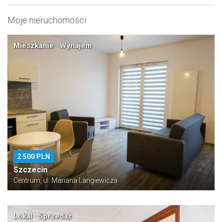
Moje nieruchomości
Mieszkanie · Wynajem
2 500 PLN
Szczecin
Centrum, ul. Mariana Langiewicza
Lokal · Sprzedaż