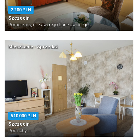
2 200 PLN
Szczecin
Pomorzany, ul. Xawerego Dunikowskiego
Mieszkanie · Sprzedaż
510 000 PLN
Szczecin
Podjuchy