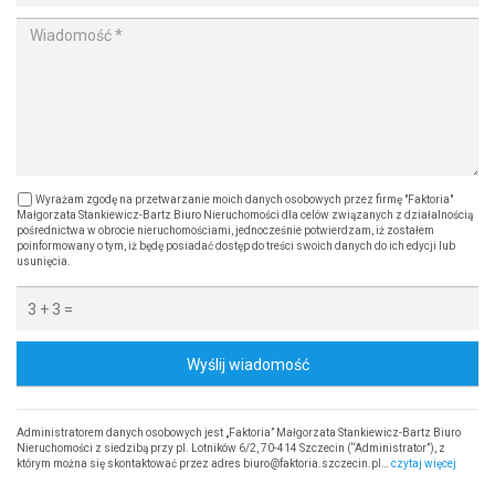
Wyrażam zgodę na przetwarzanie moich danych osobowych przez firmę "Faktoria"
Małgorzata Stankiewicz-Bartz Biuro Nieruchomości dla celów związanych z działalnością
pośrednictwa w obrocie nieruchomościami, jednocześnie potwierdzam, iż zostałem
poinformowany o tym, iż będę posiadać dostęp do treści swoich danych do ich edycji lub
usunięcia.
Wyślij wiadomość
Administratorem danych osobowych jest „Faktoria” Małgorzata Stankiewicz-Bartz Biuro
Nieruchomości z siedzibą przy pl. Lotników 6/2, 70-414 Szczecin (“Administrator”), z
którym można się skontaktować przez adres biuro@faktoria.szczecin.pl…
czytaj więcej