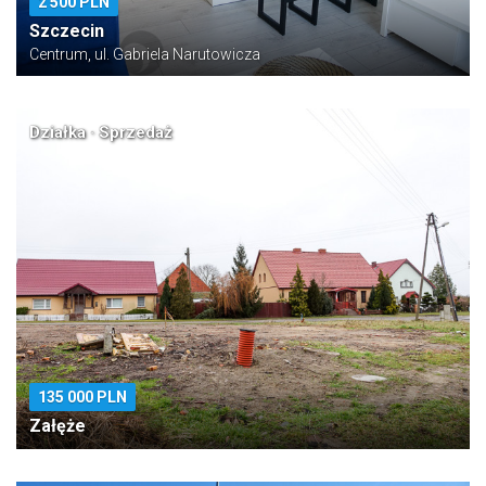
2 500 PLN
Szczecin
Centrum, ul. Gabriela Narutowicza
Działka · Sprzedaż
135 000 PLN
Załęże