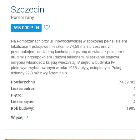
Szczecin
Pomorzany
695 000 PLN
Na Pomorzanach przy ul. Inowrocławskiej w spokojnej pełnej zieleni
lokalizacji 4 pokojowe mieszkanie 74,59 m2 z przestronnym
przedpokojem, oddzielną kuchnią połączoną drzwiami z pokojem i
drugimi z przedpokojem i dużym balkonem. Mieszkanie stanowi
odrębną własność z księgą wieczystą. IV piętro w budynku IV-
piętrowym wybudowanym w roku 1985 z płyty, ocieplonym. Pokój
dzienny 22,3 m2 z wyjściem na o…
Powierzchnia:
74,59 m2
Liczba pokoi:
4
Piętro:
4
Liczba pięter:
4
Rok budowy:
1985
Więcej