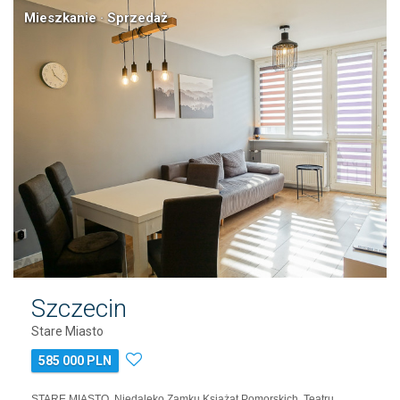
Mieszkanie · Sprzedaż
Szczecin
Stare Miasto
585 000 PLN
STARE MIASTO. Niedaleko Zamku Książąt Pomorskich, Teatru