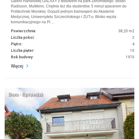
Galerii Handlowej GALAXY z widokiem na park Żeromskiego. Blisko
Radisson, Multikino. Chętnie też dla studentów. 5 minut spacerem do
Politechniki Morskiej. Dojazd jednym tramwajem do Akademii
Medycznej, Uniwersytetu Szczecińskiego i ZUT-u. Blisko węzła
komunikacyjnego na Pl.…
Powierzchnia:
38,20 m2
Liczba pokoi:
2
Piętro:
4
Liczba pięter:
10
Rok budowy:
1970
Więcej
Dom · Sprzedaż