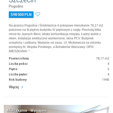
Pogodno
598 000 PLN
Na granicy Pogodna i Śródmieścia 4 pokojowe mieszkanie 78,17 m2
położone na III piętrze budynku IV piętrowym z cegły. Piechotą kilka
minut do Jasnych Błoni, blisko komunikacja miejska. Ładny widok z
okien. Instalacje elektryczne wymienione, okna PCV. Budynek
ocieplony i zadbany. Wydanie od zaraz. Ul. Mickiewicza na odcinku
pomiędzy Al. Wojska Polskiego, a Bohaterów Warszawy. OPIS
MIESZKANIA: *…
Powierzchnia:
78,17 m2
Liczba pokoi:
4
Piętro:
3
Liczba pięter:
4
Rok budowy:
1940
Więcej
Mieszkanie · Wynajem