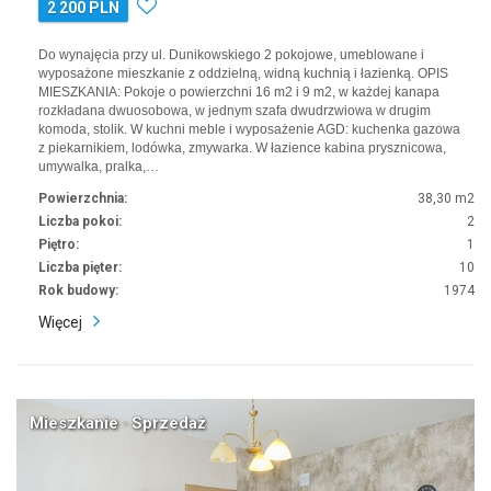
2 200 PLN
Do wynajęcia przy ul. Dunikowskiego 2 pokojowe, umeblowane i
wyposażone mieszkanie z oddzielną, widną kuchnią i łazienką. OPIS
MIESZKANIA: Pokoje o powierzchni 16 m2 i 9 m2, w każdej kanapa
rozkładana dwuosobowa, w jednym szafa dwudrzwiowa w drugim
komoda, stolik. W kuchni meble i wyposażenie AGD: kuchenka gazowa
z piekarnikiem, lodówka, zmywarka. W łazience kabina prysznicowa,
umywalka, pralka,…
Powierzchnia:
38,30 m2
Liczba pokoi:
2
Piętro:
1
Liczba pięter:
10
Rok budowy:
1974
Więcej
Mieszkanie · Sprzedaż