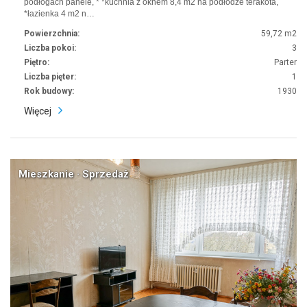
podłogach panele, * *kuchnia z oknem 8,4 m2 na podłodze terakota,
*łazienka 4 m2 n…
Powierzchnia:
59,72 m2
Liczba pokoi:
3
Piętro:
Parter
Liczba pięter:
1
Rok budowy:
1930
Więcej
Mieszkanie · Sprzedaż