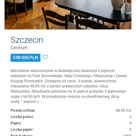
Szczecin
Centrum
598 000 PLN
Mieszkanie własnościowe w fantastycznej lokalizacji z pięknym
widokiem na Park Żeromskiego, Wały Chrobrego, Filharmonię i Zamek
Książąt Pomorskich. Dostępne od zaraz. 3 pokoje, powierzchnia
mieszkania 68,95 m2 o bardzo praktycznym układzie. Ulica
Małopolska. Mieszkanie położone na IV piętrze budynku V piętrowego
cegły z lat 60-tych. W przedpokoju miejsce na dwudrzwiową, dużą
szafę. * wejście z…
Powierzchnia:
68,95 m2
Liczba pokoi:
3
Piętro:
4
Liczba pięter:
5