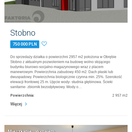
Stobno
750 000 PLN
Do sprzedaży działka o powierzchni 2957 m2 położona w Obrębie
Stobno z aktualnym pozwoleniem na budowę wolno stojącego
budynku biurowo-socjalno-magazynowego wraz z placem
manewrowym. Powierzchnia zabudowy 450 m2. Dach płaski lub
dwuspadowy. Powierzchnia biologicznie czynna min. 25%. Szerokość
elewacji frontowej 25 m. Ujęcie wody- studnia głębinowa. Ścieki
sanitarne- zbiornik bezodpływowy. Wody o…
Powierzchnia:
2 957 m2
Więcej
Mieszkanie · Wynajem