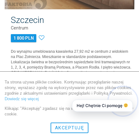
Szczecin
Centrum
1 800 PLN
Do wynajmu umeblowana kawalerka 27,92 m2 w centrum z widokiem
na Plac Żołnierza. Mieszkanie w standardzie podstawowym.
Lokalizacja świetna w bezpośrednim sąsiedztwie linii tramwajowych nr
1, 2, 3, 4, pomiędzy Bramą Portowa, a Placem Rodła. I piętro wieżowca.
OPIS MIESZKANIA: Pokój 16,4 m2 na podłodze panele, drzwi
balkonowe, kratka balkonowa, nowa kanapa. Kuchnia oddzielnie z
Ta strona używa plików cookies. Kontynuując przeglądanie naszej
oknem o powierzchn…
strony, wyrażasz zgodę na wykorzystywanie przez nas plików cookies
Powierzchnia:
27,92 m2
zgodnie z aktualnymi ustawieniami przeglądarki i Polityką Prywatności.
Dowiedz się więcej
Liczba pokoi:
1
Hej! Chętnie Ci pomogę
Piętro:
3
Klikając "Akceptuję" zgadasz się na wykorzystywanie przez nas plików
Liczba pięter:
10
cookie.
Rok budowy:
1970
Więcej
AKCEPTUJĘ